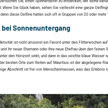
versuchen Sie, einen Spinnerdelfin zu entdecken, der seine ber
t. Wenn Sie Glück haben, sehen Sie vielleicht eine ganze Delfing
denn diese Delfine halten sich oft in Gruppen von 20 oder mehr T
t bei Sonnenuntergang
tivität ist nicht umsonst ein Favorit unter den Flitterwochen auf
e und Ihr neuer Ehemann oder Ihre neue Ehefrau über den feinen S
nter den Horizont sinkt, und dann in das seichte blaue Wasser 
 der besten Orte zum Reiten auf Mauritius ist der abgelegene Ri
hige Abschnitt ist frei von Menschenmassen, was das Erlebnis n