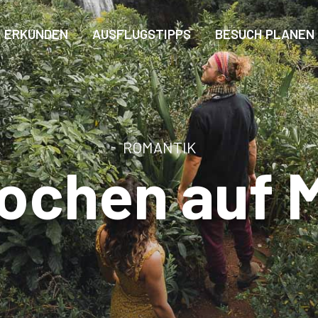
ERKUNDEN
AUSFLUGSTIPPS
BESUCH PLANEN
ROMANTIK
wochen auf M