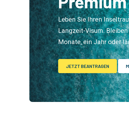
Premium
Leben Sie Ihren Inseltr
Langzeit-Visum. Bleiben 
Monate, ein Jahr oder län
JETZT BEANTRAGEN
M