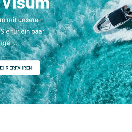
 Visum
aum mit unserem
Sie für ein paar
ger...
EHR ERFAHREN