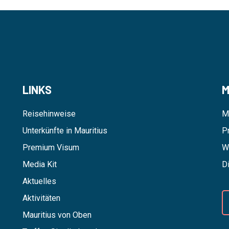
LINKS
M
Reisehinweise
M
Unterkünfte in Mauritius
P
Premium Visum
W
Media Kit
D
Aktuelles
Aktivitäten
Mauritius von Oben