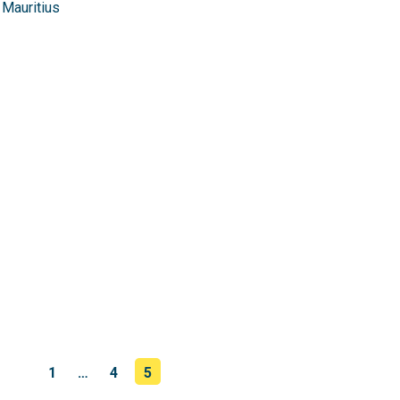
Mauritius
1
…
4
5