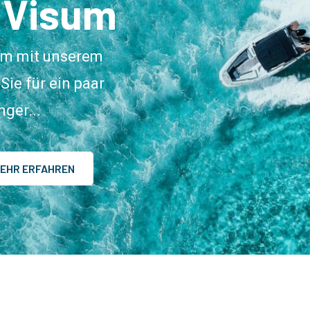
 Visum
aum mit unserem
Sie für ein paar
ger...
EHR ERFAHREN