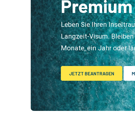
Premium
Leben Sie Ihren Inseltr
Langzeit-Visum. Bleiben 
Monate, ein Jahr oder län
JETZT BEANTRAGEN
M