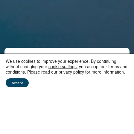
We use cookies to improve your experience. By continuing
without changing your
cookie settings
, you accept our terms and
Auf der idyllischen Privatinsel Ile Aux Cerfs
conditions. Please read our
privacy policy
for more information.
gelegen und nur mit dem Boot oder Helikopter
Accept
erreichbar, bieten alle 19 Löcher dieses exklusiven
Platzes einen tollen Meerblick, mit tropischer Flora
und Fauna, die dies zu einem wirklich besonderen
Ort zum Abschlagen machen. Der vom zweifachen
Masters-Champion Bernhard Langer entworfene
Platz wurde von der Zeitschrift Golf World als