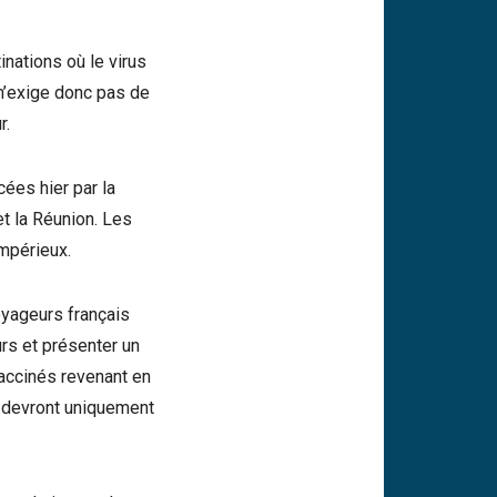
nations où le virus
 n’exige donc pas de
r.
ées hier par la
et la Réunion. Les
mpérieux.
oyageurs français
rs et présenter un
accinés revenant en
et devront uniquement