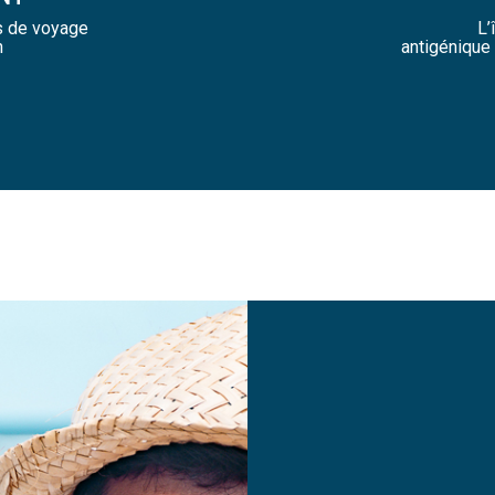
s de voyage
L’
n
antigénique 