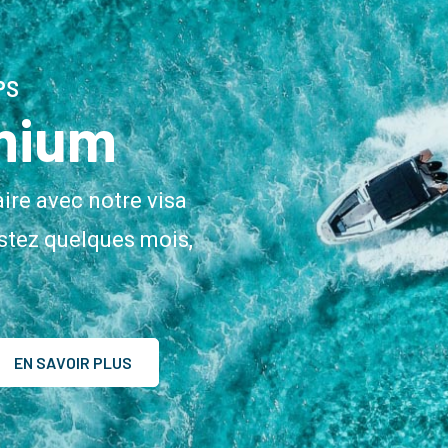
PS
mium
aire avec notre visa
stez quelques mois,
EN SAVOIR PLUS