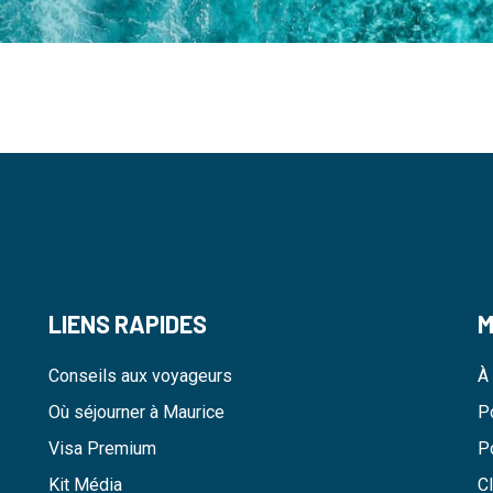
LIENS RAPIDES
M
Conseils aux voyageurs
À
Où séjourner à Maurice
Po
Visa Premium
P
Kit Média
C